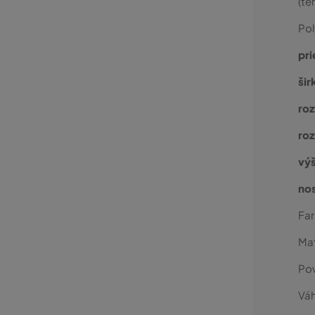
(te
Pol
pri
šir
roz
roz
vý
no
Fa
Mat
Po
Váh