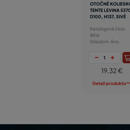
OTOČNÉ KOLIESK
TENTE LEVINA 537
D100, H137, SIVÉ
Katalógové číslo:
8616
Skladom: Áno
-
+
19,32 €
Detail produktu