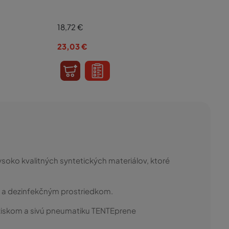
18,72
€
23,03
€
soko kvalitných syntetických materiálov, ktoré
 a dezinfekčným prostriedkom.
žiskom a sivú pneumatiku TENTEprene