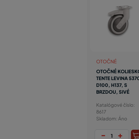
OTOČNÉ
OTOČNÉ KOLIESK
TENTE LEVINA 537
D100, H137, S
BRZDOU, SIVÉ
Katalógové číslo:
8617
Skladom: Áno
-
+