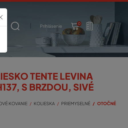
0
t
Prihlásenie
ESKO TENTE LEVINA
H137, S BRZDOU, SIVÉ
OVÉ KOVANIE
KOLIESKA
PRIEMYSELNÉ
OTOČNÉ