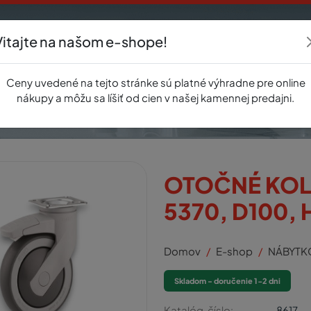
Vitajte na našom e-shope!
Akcie
E-shop
Registrácia
Novinky
O nás
Predajňa
Kontak
Ceny uvedené na tejto stránke sú platné výhradne pre online
nákupy a môžu sa líšiť od cien v našej kamennej predajni.
OTOČNÉ KOLI
5370, D100, 
Domov
E-shop
NÁBYTK
Skladom - doručenie 1-2 dni
Katalóg. číslo:
8617