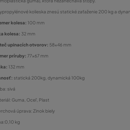
rmoplastická guma), ktorá nezanecháva stopy.
ypropylénové kolieska znesú statické zaťaženie 200 kg a dyna
emer kolesa:
100 mm
ka kolesa:
32 mm
teč upinacích otvorov:
58x46 mm
mer príruby:
77x67 mm
ška:
132 mm
snosť:
statická 200kg, dynamická 100kg
rba:
sivá
eriál:
Guma, Oceľ, Plast
vrchová úprava:
Zinok biely
a:
0,10
kg