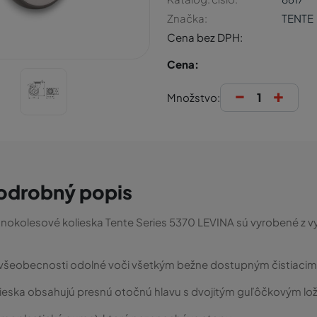
Značka:
TENTE
Cena bez DPH:
Cena:
-
+
Množstvo:
odrobný popis
nokolesové kolieska Tente Series 5370 LEVINA sú vyrobené z vy
všeobecnosti odolné voči všetkým bežne dostupným čistiacim
ieska obsahujú presnú otočnú hlavu s dvojitým guľôčkovým lo