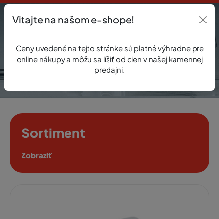
Vitajte na našom e-shope!
Prihlásenie
Ceny uvedené na tejto stránke sú platné výhradne pre
0
online nákupy a môžu sa líšiť od cien v našej kamennej
predajni.
Sortiment
Zobraziť