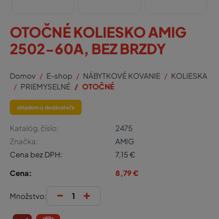
OTOČNÉ KOLIESKO AMIG
2502-60A, BEZ BRZDY
Domov
E-shop
NÁBYTKOVÉ KOVANIE
KOLIESKA
PRIEMYSELNÉ
OTOČNÉ
skladom u dodávateľa
Katalóg. číslo:
2475
Značka:
AMIG
Cena bez DPH:
7,15
€
Cena:
8,79
€
-
+
Množstvo: