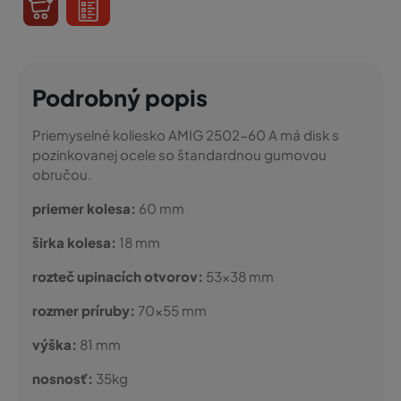
Podrobný popis
Priemyselné koliesko AMIG 2502-60 A má disk s
pozinkovanej ocele so štandardnou gumovou
obručou.
priemer kolesa:
60 mm
širka kolesa:
18 mm
rozteč upinacích otvorov:
53x38 mm
rozmer príruby:
70x55 mm
výška:
81 mm
nosnosť:
35kg