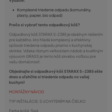
Využitie:
Komplexné triedenie odpadu (komunálny,
plasty, papier, bio odpad)
Prečo si vybrať tento odpadkový kôš?
Odpadkový kôš STARAX S-2385 je ideálnym riešením
pre každého, kto hľadá komplexný a efektívny
spôsob triedenia odpadu priamo v kuchynskej
skrinke. Vďaka rôznym veľkostiam nádob a kvalitným
výsuvom GRASS je tento kôš skvelou voľbou pre
vašu domácnosť.
Objednajte si odpadkový kôš STARAX S-2385 ešte
dnes a uľahčite si triedenie odpadu vo vašej
kuchyni!
MONTÁŽNY NÁVOD
TYP INŠTALÁCIE:
S UCHYTENÍM NA ČIELKO
Farba košá:
Sivá