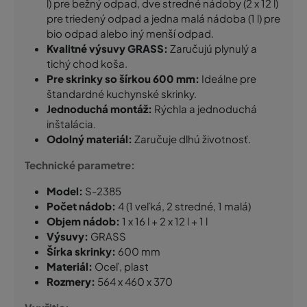
l) pre bežný odpad, dve stredné nádoby (2 x 12 l)
pre triedený odpad a jedna malá nádoba (1 l) pre
bio odpad alebo iný menší odpad.
Kvalitné výsuvy GRASS:
Zaručujú plynulý a
tichý chod koša.
Pre skrinky so šírkou 600 mm:
Ideálne pre
štandardné kuchynské skrinky.
Jednoduchá montáž:
Rýchla a jednoduchá
inštalácia.
Odolný materiál:
Zaručuje dlhú životnosť.
Technické parametre:
Model:
S-2385
Počet nádob:
4 (1 veľká, 2 stredné, 1 malá)
Objem nádob:
1 x 16 l + 2 x 12 l + 1 l
Výsuvy:
GRASS
Šírka skrinky:
600 mm
Materiál:
Oceľ, plast
Rozmery:
564 x 460 x 370