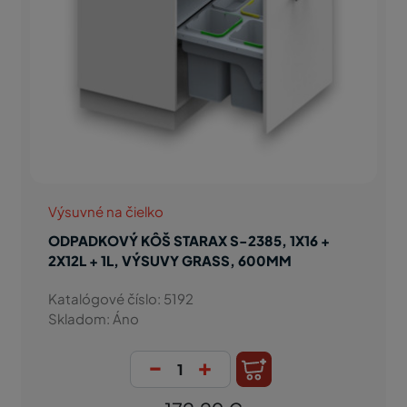
Výsuvné na čielko
ODPADKOVÝ KÔŠ STARAX S-2385, 1X16 +
2X12L + 1L, VÝSUVY GRASS, 600MM
Katalógové číslo: 5192
Skladom: Áno
-
+