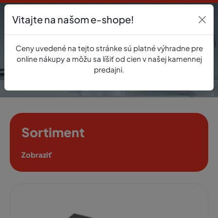
Vitajte na našom e-shope!
Prihlásenie
Ceny uvedené na tejto stránke sú platné výhradne pre
0
online nákupy a môžu sa líšiť od cien v našej kamennej
predajni.
Sortiment
Zobraziť