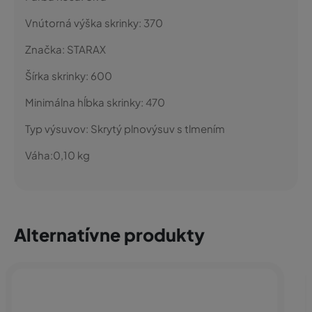
Vnútorná výška skrinky:
370
Značka:
STARAX
Šírka skrinky:
600
Minimálna hĺbka skrinky:
470
Typ výsuvov:
Skrytý plnovýsuv s tlmením
Váha:
0,10
kg
Alternatívne produkty