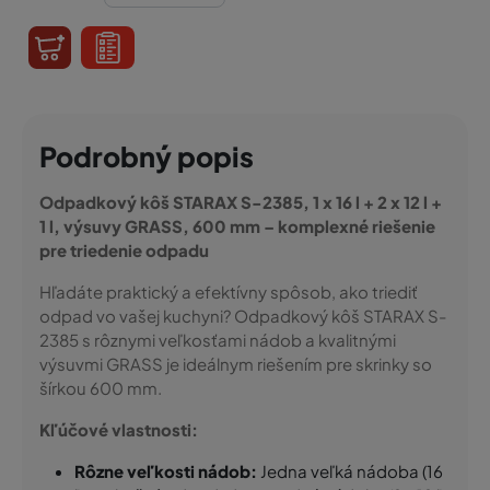
Podrobný popis
Odpadkový kôš STARAX S-2385, 1 x 16 l + 2 x 12 l +
1 l, výsuvy GRASS, 600 mm – komplexné riešenie
pre triedenie odpadu
Hľadáte praktický a efektívny spôsob, ako triediť
odpad vo vašej kuchyni? Odpadkový kôš STARAX S-
2385 s rôznymi veľkosťami nádob a kvalitnými
výsuvmi GRASS je ideálnym riešením pre skrinky so
šírkou 600 mm.
Kľúčové vlastnosti:
Rôzne veľkosti nádob:
Jedna veľká nádoba (16