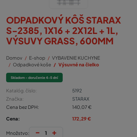
ODPADKOVÝ KÔŠ STARAX
S-2385, 1X16 + 2X12L + 1L,
VÝSUVY GRASS, 600MM
Domov
E-shop
VYBAVENIE KUCHYNE
Odpadkové koše
Výsuvné na čielko
Skladom - doručenie 4-5 dní
Katalóg. číslo:
5192
Značka:
STARAX
Cena bez DPH:
140,07
€
Cena:
172,29
€
-
+
Množstvo: