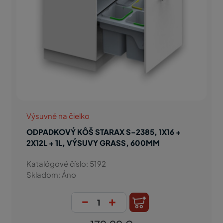
Výsuvné na čielko
ODPADKOVÝ KÔŠ STARAX S-2385, 1X16 +
2X12L + 1L, VÝSUVY GRASS, 600MM
Katalógové číslo: 5192
Skladom: Áno
-
+