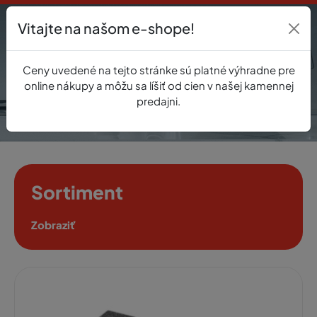
Vitajte na našom e-shope!
Prihlásenie
Ceny uvedené na tejto stránke sú platné výhradne pre
0
online nákupy a môžu sa líšiť od cien v našej kamennej
predajni.
Sortiment
Zobraziť