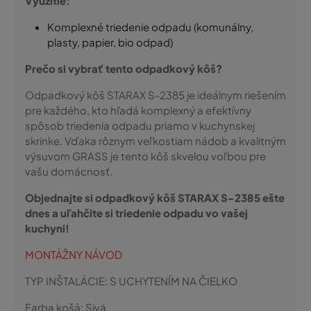
Využitie:
Komplexné triedenie odpadu (komunálny,
plasty, papier, bio odpad)
Prečo si vybrať tento odpadkový kôš?
Odpadkový kôš STARAX S-2385 je ideálnym riešením
pre každého, kto hľadá komplexný a efektívny
spôsob triedenia odpadu priamo v kuchynskej
skrinke. Vďaka rôznym veľkostiam nádob a kvalitným
výsuvom GRASS je tento kôš skvelou voľbou pre
vašu domácnosť.
Objednajte si odpadkový kôš STARAX S-2385 ešte
dnes a uľahčite si triedenie odpadu vo vašej
kuchyni!
MONTÁŽNY NÁVOD
TYP INŠTALÁCIE:
S UCHYTENÍM NA ČIELKO
Farba košá:
Sivá