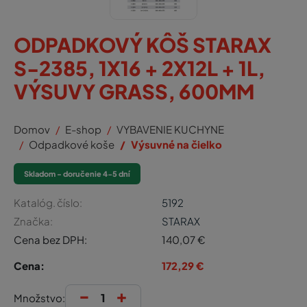
ODPADKOVÝ KÔŠ STARAX
S-2385, 1X16 + 2X12L + 1L,
VÝSUVY GRASS, 600MM
Domov
E-shop
VYBAVENIE KUCHYNE
Odpadkové koše
Výsuvné na čielko
Skladom - doručenie 4-5 dní
Katalóg. číslo:
5192
Značka:
STARAX
Cena bez DPH:
140,07
€
Cena:
172,29
€
-
+
Množstvo: