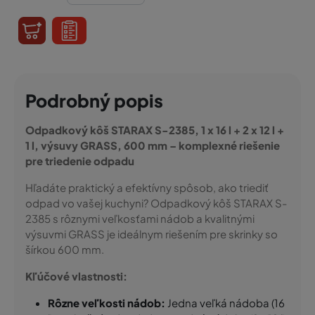
Podrobný popis
Odpadkový kôš STARAX S-2385, 1 x 16 l + 2 x 12 l +
1 l, výsuvy GRASS, 600 mm – komplexné riešenie
pre triedenie odpadu
Hľadáte praktický a efektívny spôsob, ako triediť
odpad vo vašej kuchyni? Odpadkový kôš STARAX S-
2385 s rôznymi veľkosťami nádob a kvalitnými
výsuvmi GRASS je ideálnym riešením pre skrinky so
šírkou 600 mm.
Kľúčové vlastnosti:
Rôzne veľkosti nádob:
Jedna veľká nádoba (16