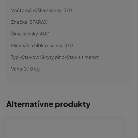
Vnútorná výška skrinky:
370
Značka:
STARAX
Šírka skrinky:
600
Minimálna hĺbka skrinky:
470
Typ výsuvov:
Skrytý plnovýsuv s tlmením
Váha:
0,10
kg
Alternatívne produkty