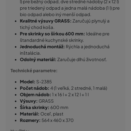
l) pre bežný odpad, dve stredné nádoby (2 x 12 l)
pre triedený odpad a jedna malá nádoba (1 l) pre
bio odpad alebo iný menší odpad.
Kvalitné výsuvy GRASS:
Zaručujú plynulý a
tichý chod koša.
Pre skrinky so šírkou 600 mm:
Ideálne pre
štandardné kuchynské skrinky.
Jednoduchá montáž:
Rýchla a jednoduchá
inštalácia.
Odolný materiál:
Zaručuje dlhú životnosť.
Technické parametre:
Model:
S-2385
Počet nádob:
4 (1 veľká, 2 stredné, 1 malá)
Objem nádob:
1 x 16 l + 2 x 12 l + 1 l
Výsuvy:
GRASS
Šírka skrinky:
600 mm
Materiál:
Oceľ, plast
Rozmery:
564 x 460 x 370