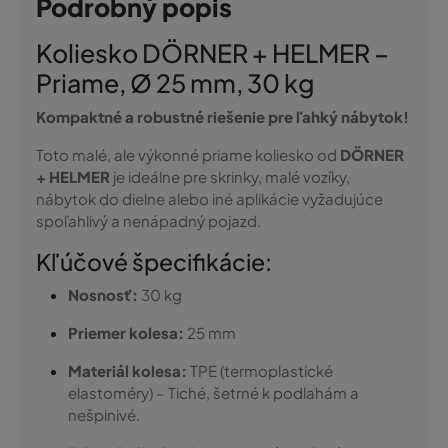
Podrobný popis
Koliesko DÖRNER + HELMER –
Priame, Ø 25 mm, 30 kg
Kompaktné a robustné riešenie pre ľahký nábytok!
Toto malé, ale výkonné priame koliesko od
DÖRNER
+ HELMER
je ideálne pre skrinky, malé vozíky,
nábytok do dielne alebo iné aplikácie vyžadujúce
spoľahlivý a nenápadný pojazd.
Kľúčové špecifikácie:
Nosnosť:
30 kg
Priemer kolesa:
25 mm
Materiál kolesa:
TPE (termoplastické
elastoméry) – Tiché, šetrné k podlahám a
nešpinivé.