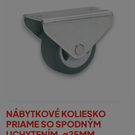
NÁBYTKOVÉ KOLIESKO
PRIAME SO SPODNÝM
UCHYTENÍM, ø25MM