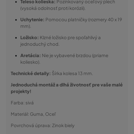
Teleso kolieska:
Pozinkovaný oceľový plech
(vysoká odolnosť proti korózii).
Uchytenie:
Pomocou platničky (rozmery 40 x 19
mm).
Ložisko:
Klzné ložisko pre spoľahlivý a
jednoduchý chod.
Aretácia:
Nie je vybavené brzdou (priame
koliesko).
Technické detaily:
Šírka kolesa 13 mm.
Jednoduchá montáž a dlhá životnosť pre vaše malé
projekty!
Farba:
sivá
Materiál:
Guma, Oceľ
Povrchová úprava:
Zinok biely