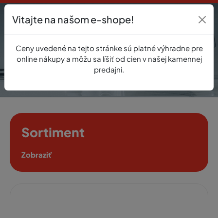
Vitajte na našom e-shope!
Prihlásenie
Ceny uvedené na tejto stránke sú platné výhradne pre
0
online nákupy a môžu sa líšiť od cien v našej kamennej
predajni.
Sortiment
Zobraziť