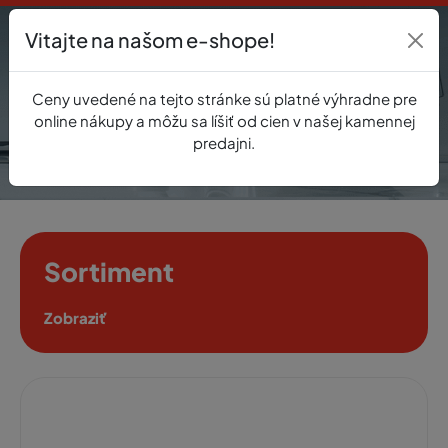
Vitajte na našom e-shope!
Prihlásenie
Ceny uvedené na tejto stránke sú platné výhradne pre
0
online nákupy a môžu sa líšiť od cien v našej kamennej
predajni.
Sortiment
Zobraziť