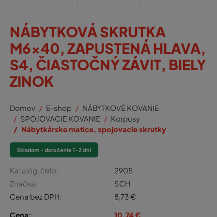
NÁBYTKOVÁ SKRUTKA
M6x40, ZAPUSTENÁ HLAVA,
S4, ČIASTOČNÝ ZÁVIT, BIELY
ZINOK
Domov
E-shop
NÁBYTKOVÉ KOVANIE
SPOJOVACIE KOVANIE
Korpusy
Nábytkárske matice, spojovacie skrutky
Skladom - doručenie 1-2 dni
Katalóg. číslo:
2905
Značka:
SCH
Cena bez DPH:
8,73
€
Cena:
10,74
€