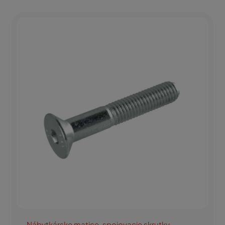
Nábytkárske matice, spojovacie skrutky