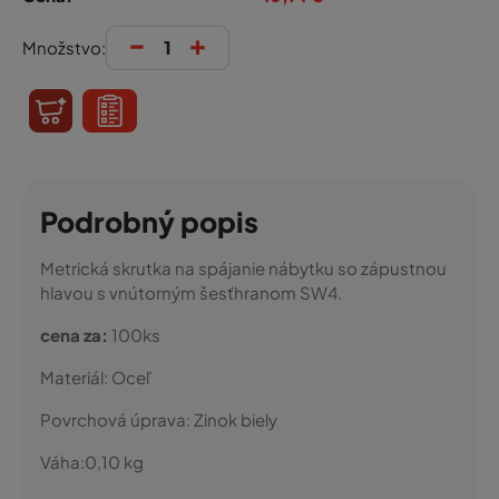
-
+
Množstvo:
Podrobný popis
Metrická skrutka na spájanie nábytku so zápustnou
hlavou s vnútorným šesťhranom SW4.
cena za:
100ks
Materiál:
Oceľ
Povrchová úprava:
Zinok biely
Váha:
0,10
kg