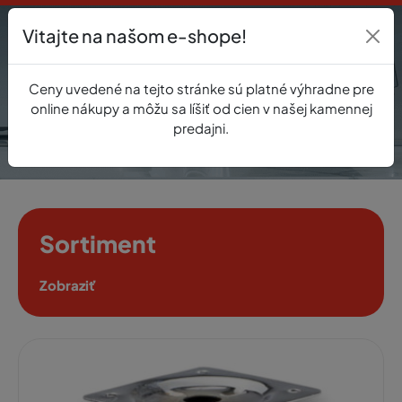
Vitajte na našom e-shope!
Prihlásenie
Ceny uvedené na tejto stránke sú platné výhradne pre
0
online nákupy a môžu sa líšiť od cien v našej kamennej
predajni.
Sortiment
Zobraziť