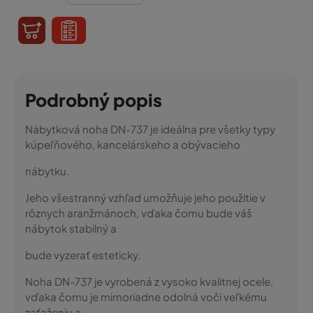
Podrobný popis
Nábytková noha DN-737 je ideálna pre všetky typy
kúpeľňového, kancelárskeho a obývacieho
nábytku.
Jeho všestranný vzhľad umožňuje jeho použitie v
rôznych aranžmánoch, vďaka čomu bude váš
nábytok stabilný a
bude vyzerať esteticky.
Noha DN-737 je vyrobená z vysoko kvalitnej ocele,
vďaka čomu je mimoriadne odolná voči veľkému
zaťaženiu a