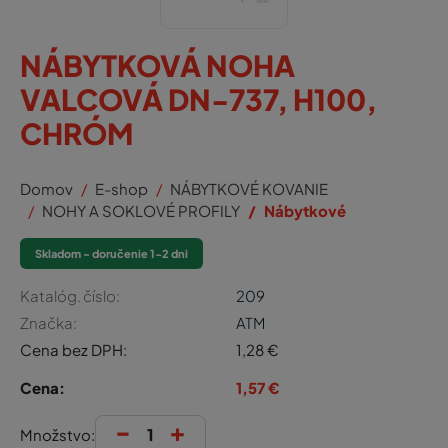
NÁBYTKOVÁ NOHA
VALCOVÁ DN-737, H100,
CHRÓM
Domov
E-shop
NÁBYTKOVÉ KOVANIE
NOHY A SOKLOVÉ PROFILY
Nábytkové
Skladom - doručenie 1-2 dni
Katalóg. číslo:
209
Značka:
ATM
Cena bez DPH:
1,28
€
Cena:
1,57
€
-
+
Množstvo: