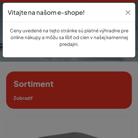
Vitajte na našom e-shope!
Prihlásenie
Ceny uvedené na tejto stránke sú platné výhradne pre
0
online nákupy a môžu sa líšiť od cien v našej kamennej
predajni.
Sortiment
Zobraziť