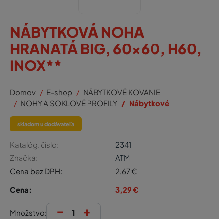
NÁBYTKOVÁ NOHA
HRANATÁ BIG, 60x60, H60,
INOX**
Domov
E-shop
NÁBYTKOVÉ KOVANIE
NOHY A SOKLOVÉ PROFILY
Nábytkové
skladom u dodávateľa
Katalóg. číslo:
2341
Značka:
ATM
Cena bez DPH:
2,67
€
Cena:
3,29
€
-
+
Množstvo: