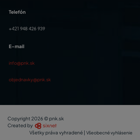
Telefón
+421
948 426 939
E-mail
info@pnk.sk
objednavky@pnk.sk
Copyright 2026 © pnk.sk
Created by
Všetky práva vyhradené
|
Všeobecné vyhlásenie