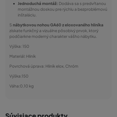
Jednoduchá montáž:
Dodáva sa s predvŕtanou
montážnou doskou pre rýchlu a bezproblémovú
inštaláciu.
S
nábytkovou nohou GA60 z eloxovaného hliníka
získate funkčný a vizuálne pôsobivý prvok, ktorý
podčiarkne moderný charakter vášho nábytku.
Výška:
150
Materiál:
Hliník
Povrchová úprava:
Hliník elox, Chróm
Výška:
150
Váha:
0,10
kg
Súvisiace produkty