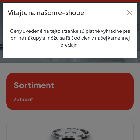
Vitajte na našom e-shope!
Prihlásenie
Ceny uvedené na tejto stránke sú platné výhradne pre
0
online nákupy a môžu sa líšiť od cien v našej kamennej
predajni.
Sortiment
Zobraziť