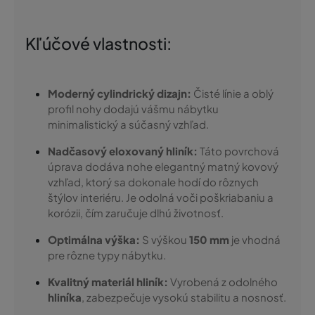
Kľúčové vlastnosti:
Moderný cylindrický dizajn:
Čisté línie a oblý
profil nohy dodajú vášmu nábytku
minimalistický a súčasný vzhľad.
Nadčasový eloxovaný hliník:
Táto povrchová
úprava dodáva nohe elegantný matný kovový
vzhľad, ktorý sa dokonale hodí do rôznych
štýlov interiéru. Je odolná voči poškriabaniu a
korózii, čím zaručuje dlhú životnosť.
Optimálna výška:
S výškou
150 mm
je vhodná
pre rôzne typy nábytku.
Kvalitný materiál hliník:
Vyrobená z odolného
hliníka
, zabezpečuje vysokú stabilitu a nosnosť.