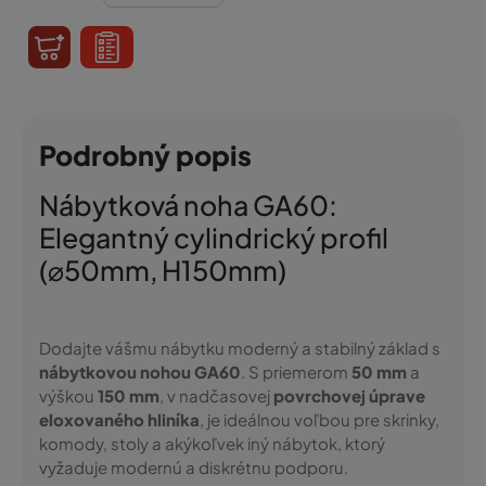
Podrobný popis
Nábytková noha GA60:
Elegantný cylindrický profil
(⌀50mm, H150mm)
Dodajte vášmu nábytku moderný a stabilný základ s
nábytkovou nohou GA60
. S priemerom
50 mm
a
výškou
150 mm
, v nadčasovej
povrchovej úprave
eloxovaného hliníka
, je ideálnou voľbou pre skrinky,
komody, stoly a akýkoľvek iný nábytok, ktorý
vyžaduje modernú a diskrétnu podporu.