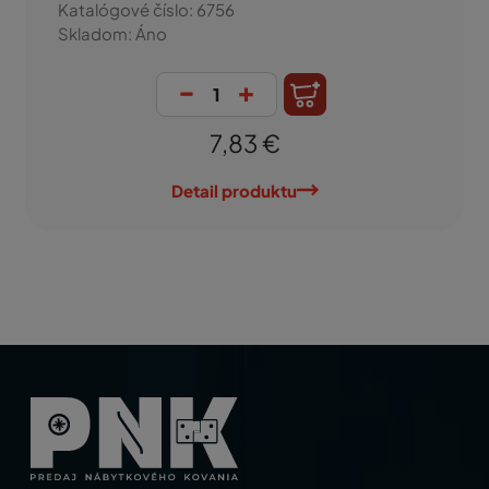
Katalógové číslo: 6756
Skladom: Áno
-
+
7,83 €
Detail produktu