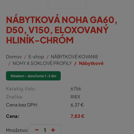
NÁBYTKOVÁ NOHA GA60,
D50, V150, ELOXOVANÝ
HLINÍK-CHRÓM
Domov
E-shop
NÁBYTKOVÉ KOVANIE
NOHY A SOKLOVÉ PROFILY
Nábytkové
Skladom - doručenie 1-2 dni
Katalóg. číslo:
6756
Značka:
RIEX
Cena bez DPH:
6,37
€
Cena:
7,83
€
-
+
Množstvo: