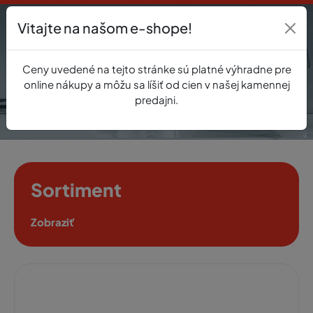
Vitajte na našom e-shope!
Prihlásenie
Ceny uvedené na tejto stránke sú platné výhradne pre
0
online nákupy a môžu sa líšiť od cien v našej kamennej
predajni.
Sortiment
Zobraziť