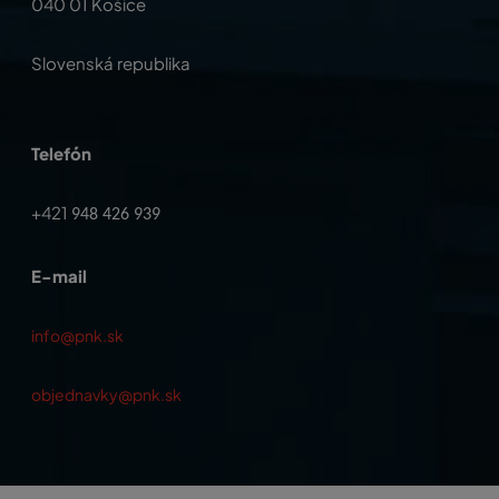
040 01 Košice
Slovenská republika
Telefón
+421
948 426 939
E-mail
info@pnk.sk
objednavky@pnk.sk