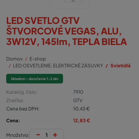
LED SVETLO GTV
ŠTVORCOVÉ VEGAS, ALU,
3W12V, 145lm, TEPLA BIELA
Domov
E-shop
LED OSVETLENIE, ELEKTRICKÉ ZÁSUVKY
Svietidlá
Skladom - doručenie 1-2 dni
Katalóg. číslo:
7910
Značka:
GTV
Cena bez DPH:
10,43
€
Cena:
12,83
€
-
+
Množstvo: