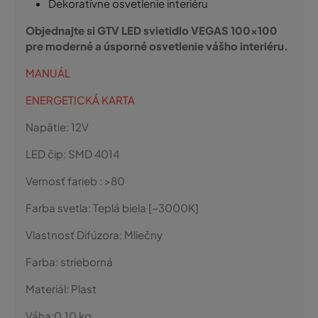
Dekoratívne osvetlenie interiéru
Objednajte si GTV LED svietidlo VEGAS 100×100
pre moderné a úsporné osvetlenie vášho interiéru.
MANUÁL
ENERGETICKÁ KARTA
Napätie:
12V
LED čip:
SMD 4014
Vernosť farieb :
>80
Farba svetla:
Teplá biela [~3000K]
Vlastnosť Difúzora:
Mliečny
Farba:
strieborná
Materiál:
Plast
Váha:
0,10
kg