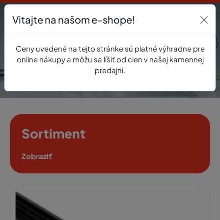
Vitajte na našom e-shope!
Prihlásenie
Ceny uvedené na tejto stránke sú platné výhradne pre
0
online nákupy a môžu sa líšiť od cien v našej kamennej
predajni.
Sortiment
Zobraziť