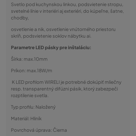
Svetlo pod kuchynskou linkou, podsvietenie stropu,
svetelné línie v interiéri aj exteriéri, do kúpeľne, šatne,
chodby,
osvetlenie a nik, osvetlenie vnútorného priestoru
skríň, podsvietenie soklov nábytku ai.
Parametre LED pásky pre inštaláciu:
Šírka: max.10mm
Príkon: max.18W/m
K LED profilom WIRELI je potrebné dokúpiť mliečny
resp. transparentný difúzni pásik, ktorý zabezpeči
rozptilenie svetla.
Typ profilu:
Naložený
Materiál:
Hliník
Povrchová úprava:
Čierna