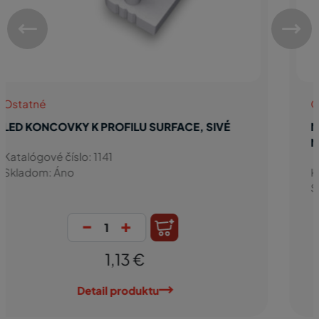
Ostatné
MONTÁŽNY ÚCHYT U, OVALNÝ OTVOR,
NEREZ, KS
Katalógové číslo: 1029
Skladom: Áno
-
+
0,46 €
Detail produktu