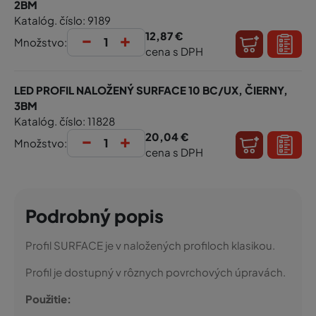
2BM
Katalóg. číslo: 9189
-
+
12,87 €
Množstvo:
cena s DPH
LED PROFIL NALOŽENÝ SURFACE 10 BC/UX, ČIERNY,
3BM
Katalóg. číslo: 11828
-
+
20,04 €
Množstvo:
cena s DPH
Podrobný popis
Profil SURFACE je v naložených profiloch klasikou.
Profil je dostupný v rôznych povrchových úpravách.
Použitie: