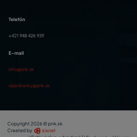
Telefón
+421
948 426 939
E-mail
info@pnk.sk
objednavky@pnk.sk
Copyright 2026 © pnk.sk
Created by