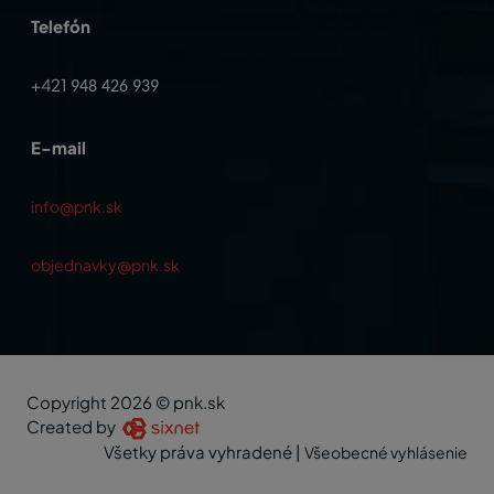
Telefón
+421
948 426 939
E-mail
info@pnk.sk
objednavky@pnk.sk
Copyright 2026 © pnk.sk
Created by
Všetky práva vyhradené
|
Všeobecné vyhlásenie