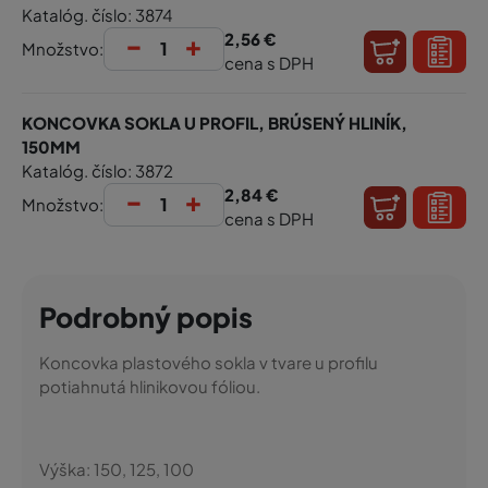
Katalóg. číslo: 3874
-
+
2,56 €
Množstvo:
cena s DPH
KONCOVKA SOKLA U PROFIL, BRÚSENÝ HLINÍK,
150MM
Katalóg. číslo: 3872
-
+
2,84 €
Množstvo:
cena s DPH
Podrobný popis
Koncovka plastového sokla v tvare u profilu
potiahnutá hlinikovou fóliou.
Výška:
150, 125, 100