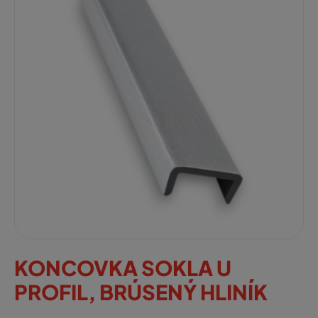
KONCOVKA SOKLA U
PROFIL, BRÚSENÝ HLINÍK