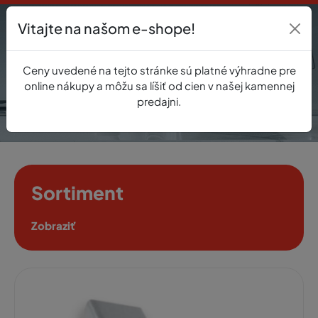
Vitajte na našom e-shope!
Prihlásenie
Ceny uvedené na tejto stránke sú platné výhradne pre
0
online nákupy a môžu sa líšiť od cien v našej kamennej
predajni.
Sortiment
Zobraziť