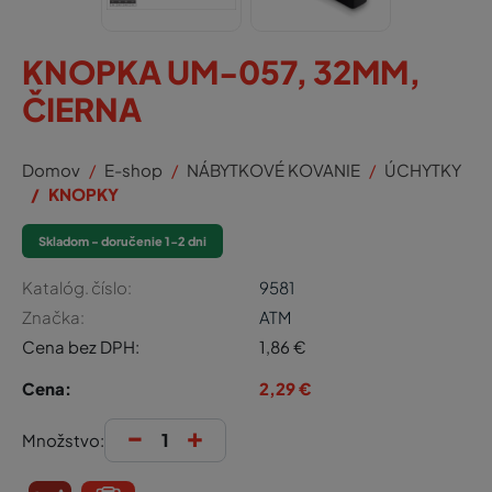
KNOPKA UM-057, 32MM,
ČIERNA
Domov
E-shop
NÁBYTKOVÉ KOVANIE
ÚCHYTKY
KNOPKY
Skladom - doručenie 1-2 dni
Katalóg. číslo:
9581
Značka:
ATM
Cena bez DPH:
1,86
€
Cena:
2,29
€
-
+
Množstvo: