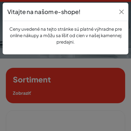
Vitajte na našom e-shope!
Prihlásenie
Ceny uvedené na tejto stránke sú platné výhradne pre
0
online nákupy a môžu sa líšiť od cien v našej kamennej
predajni.
Sortiment
Zobraziť