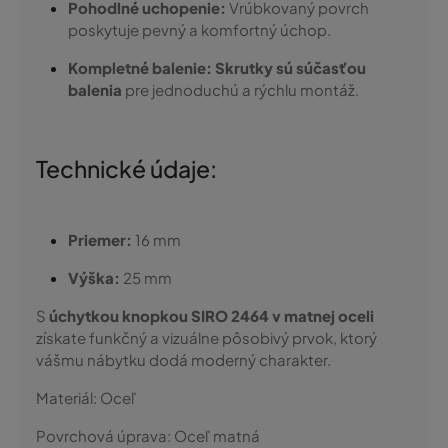
Pohodlné uchopenie:
Vrúbkovaný povrch
poskytuje pevný a komfortný úchop.
Kompletné balenie:
Skrutky sú súčasťou
balenia
pre jednoduchú a rýchlu montáž.
Technické údaje:
Priemer:
16 mm
Výška:
25 mm
S
úchytkou knopkou SIRO 2464 v matnej oceli
získate funkčný a vizuálne pôsobivý prvok, ktorý
vášmu nábytku dodá moderný charakter.
Materiál:
Oceľ
Povrchová úprava:
Oceľ matná