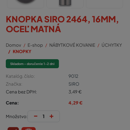
KNOPKA SIRO 2464, 16MM,
OCEĽ MATNÁ
Domov
E-shop
NÁBYTKOVÉ KOVANIE
ÚCHYTKY
KNOPKY
Skladom - doručenie 1-2 dni
Katalóg. číslo:
9012
Značka:
SIRO
Cena bez DPH:
3,49
€
Cena:
4,29
€
-
+
Množstvo: