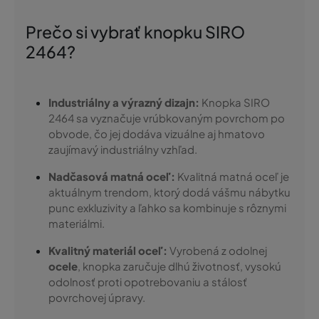
Prečo si vybrať knopku SIRO
2464?
Industriálny a výrazný dizajn:
Knopka SIRO
2464 sa vyznačuje vrúbkovaným povrchom po
obvode, čo jej dodáva vizuálne aj hmatovo
zaujímavý industriálny vzhľad.
Nadčasová matná oceľ:
Kvalitná matná oceľ je
aktuálnym trendom, ktorý dodá vášmu nábytku
punc exkluzivity a ľahko sa kombinuje s rôznymi
materiálmi.
Kvalitný materiál oceľ:
Vyrobená z odolnej
ocele
, knopka zaručuje dlhú životnosť, vysokú
odolnosť proti opotrebovaniu a stálosť
povrchovej úpravy.