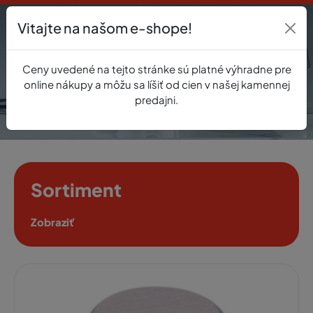
Vitajte na našom e-shope!
Prihlásenie
Ceny uvedené na tejto stránke sú platné výhradne pre
0
online nákupy a môžu sa líšiť od cien v našej kamennej
predajni.
Sortiment
Zobraziť