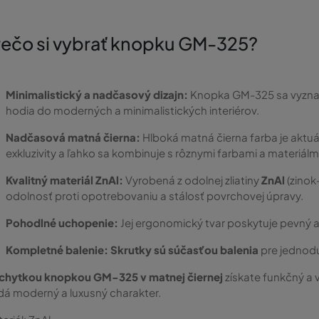
rečo si vybrať knopku GM-325?
Minimalistický a nadčasový dizajn:
Knopka GM-325 sa vyznaču
hodia do moderných a minimalistických interiérov.
Nadčasová matná čierna:
Hlboká matná čierna farba je akt
exkluzivity a ľahko sa kombinuje s rôznymi farbami a materiálm
Kvalitný materiál ZnAl:
Vyrobená z odolnej zliatiny
ZnAl
(zinok
odolnosť proti opotrebovaniu a stálosť povrchovej úpravy.
Pohodlné uchopenie:
Jej ergonomický tvar poskytuje pevný 
Kompletné balenie:
Skrutky sú súčasťou balenia
pre jednodu
chytkou knopkou GM-325 v matnej čiernej
získate funkčný a 
á moderný a luxusný charakter.