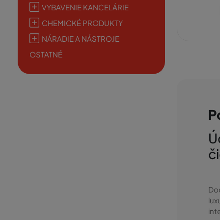
VYBAVENIE KANCELÁRIE
CHEMICKÉ PRODUKTY
NÁRADIE A NÁSTROJE
OSTATNÉ
P
Ú
č
Do
lu
int