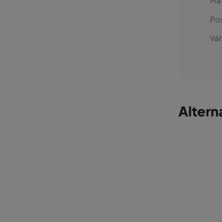
Mat
Po
Váh
Altern