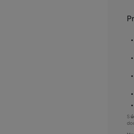
P
S
ú
dod