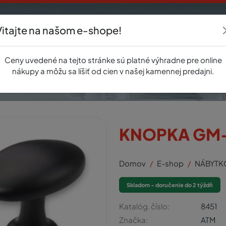
Vitajte na našom e-shope!
Akcie
E-shop
Registrácia
Novinky
O nás
Predajňa
Kontak
Ceny uvedené na tejto stránke sú platné výhradne pre online
nákupy a môžu sa líšiť od cien v našej kamennej predajni.
KNOPKA GM-
Domov
E-shop
NÁBYTK
Skladom - doručenie do 2 týždň
Katalóg. číslo:
8451
Značka:
ATM