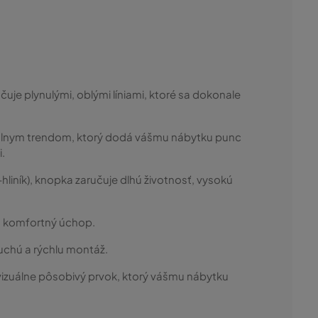
je plynulými, oblými líniami, ktoré sa dokonale
uálnym trendom, ktorý dodá vášmu nábytku punc
i.
-hliník), knopka zaručuje dlhú životnosť, vysokú
a komfortný úchop.
chú a rýchlu montáž.
vizuálne pôsobivý prvok, ktorý vášmu nábytku