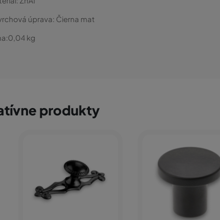
eriál:
ZnAl
vrchová úprava:
Čierna mat
a:
0,04
kg
atívne produkty