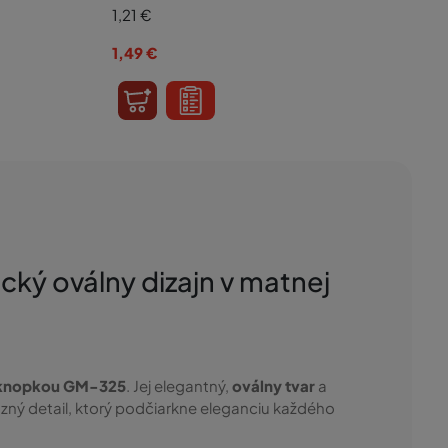
1,21
€
1,49
€
ký oválny dizajn v matnej
 knopkou GM-325
. Jej elegantný,
oválny tvar
a
azný detail, ktorý podčiarkne eleganciu každého