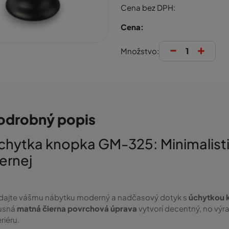
Cena bez DPH:
Cena:
-
+
Množstvo:
odrobný popis
chytka knopka GM-325: Minimalistic
iernej
dajte vášmu nábytku moderný a nadčasový dotyk s
úchytkou
xusná
matná čierna povrchová úprava
vytvorí decentný, no výr
eriéru.