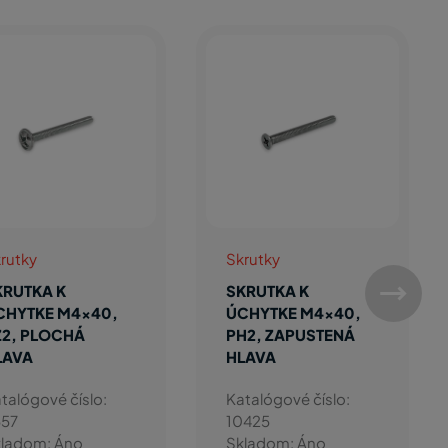
rutky
Skrutky
KRUTKA K
SKRUTKA K
CHYTKE M4x40,
ÚCHYTKE M4x40,
Z2, PLOCHÁ
PH2, ZAPUSTENÁ
LAVA
HLAVA
talógové číslo:
Katalógové číslo:
557
10425
ladom: Áno
Skladom: Áno