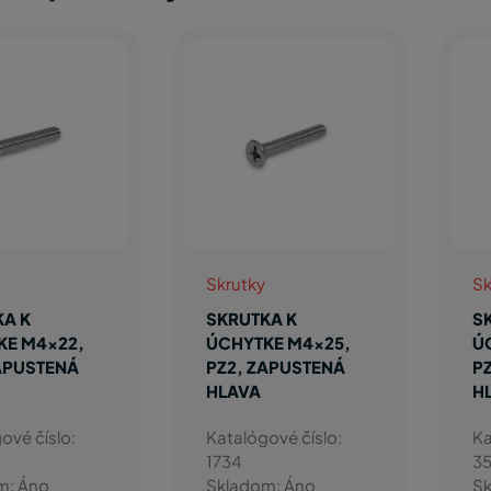
Skrutky
Sk
KA K
SKRUTKA K
S
KE M4x22,
ÚCHYTKE M4x25,
Ú
APUSTENÁ
PZ2, ZAPUSTENÁ
P
HLAVA
H
ové číslo:
Katalógové číslo:
Ka
1734
3
m: Áno
Skladom: Áno
Sk