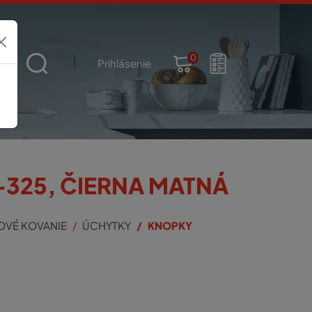
0
t
Prihlásenie
325, ČIERNA MATNÁ
OVÉ KOVANIE
ÚCHYTKY
KNOPKY