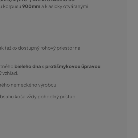
kou korpusu
900mm
a klasicky otváranými
ak ťažko dostupný rohový priestor na
ntného
bieleho dna
s
protišmykovou úpravou
ý vzhľad.
aného nemeckého výrobcu.
sahu koša vždy pohodlný prístup.