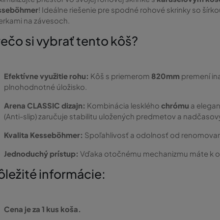
sseböhmer
! Ideálne riešenie pre spodné rohové skrinky so šír
erkami na závesoch.
ečo si vybrať tento kôš?
Efektívne využitie rohu:
Kôš s priemerom
820mm
premení in
plnohodnotné úložisko.
Arena CLASSIC dizajn:
Kombinácia lesklého
chrómu
a elega
(Anti-slip) zaručuje stabilitu uložených predmetov a nadčasov
Kvalita Kesseböhmer:
Spoľahlivosť a odolnosť od renomov
Jednoduchý prístup:
Vďaka otočnému mechanizmu máte k ob
ležité informácie:
Cena je za 1 kus koša.