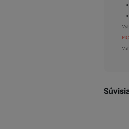
Vyb
MO
Váh
Súvisi