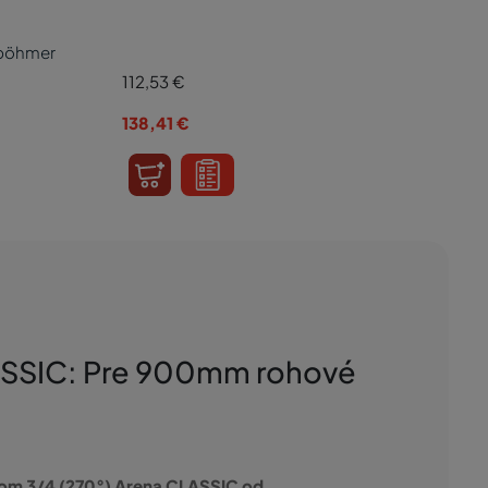
böhmer
112,53
€
138,41
€
LASSIC: Pre 900mm rohové
om 3/4 (270°) Arena CLASSIC od