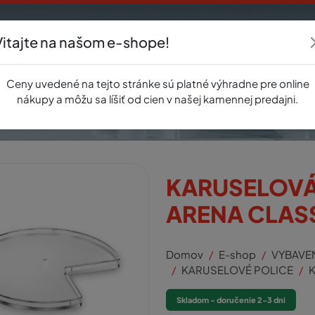
Vitajte na našom e-shope!
Akcie
E-shop
Registrácia
Novinky
O nás
Predajňa
Kontak
Ceny uvedené na tejto stránke sú platné výhradne pre online
nákupy a môžu sa líšiť od cien v našej kamennej predajni.
KARUSELOVÁ
ARENA CLAS
Domov
E-shop
VYBAVE
KARUSELOVÉ POLICE
Skladom - doručenie 2-3 dni