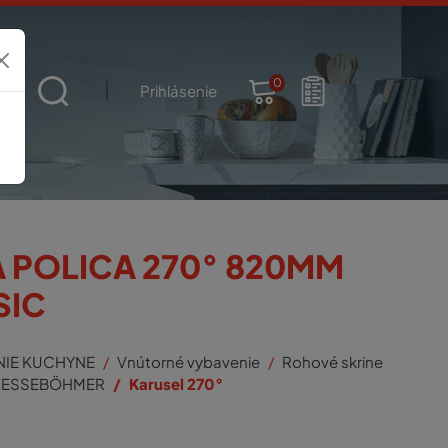
0
t
Prihlásenie
 POLICA 270° 820MM
SIC
NIE KUCHYNE
Vnútorné vybavenie
Rohové skrine
KESSEBÖHMER
Karusel 270°