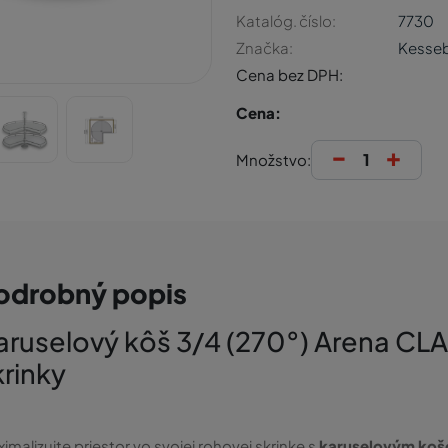
Katalóg. číslo:
7730
Značka:
Kesse
Cena bez DPH:
Cena:
-
+
Množstvo:
odrobný popis
aruselový kôš 3/4 (270°) Arena C
krinky
imalizujte priestor vo svojej rohovej skrinke s
karuselovým koš