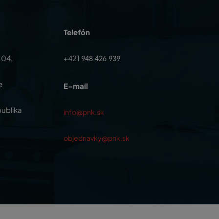
Telefón
104,
+421
948 426 939
e
E-mail
ublika
info@pnk.sk
objednavky@pnk.sk