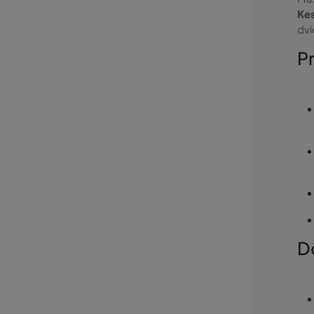
Ke
dvi
Pr
Dô