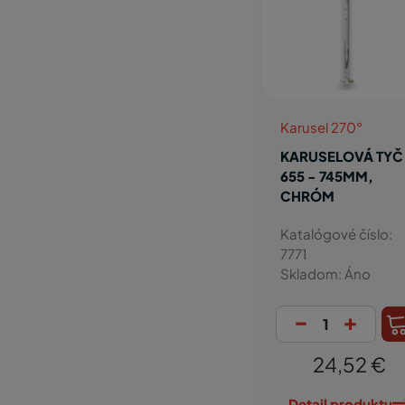
Karusel 270°
KARUSELOVÁ TYČ
655 - 745MM,
CHRÓM
Katalógové číslo:
7771
Skladom: Áno
-
+
24,52 €
Detail produktu