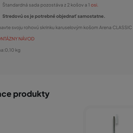
Štandardná sada pozostáva z 2 košov a 1
osi.
Stredovú os je potrebné objednať samostatne.
avte svoju rohovú skrinku karuselovým košom Arena CLASSIC a 
NTÁZNY NÁVOD
a:
0,10
kg
ace produkty