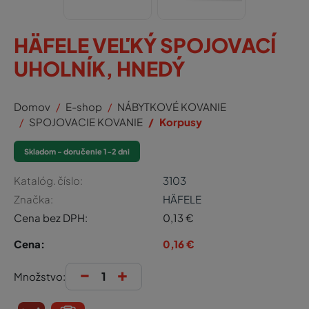
HÄFELE VEĽKÝ SPOJOVACÍ
UHOLNÍK, HNEDÝ
Domov
E-shop
NÁBYTKOVÉ KOVANIE
SPOJOVACIE KOVANIE
Korpusy
Skladom - doručenie 1-2 dni
Katalóg. číslo:
3103
Značka:
HÄFELE
Cena bez DPH:
0,13
€
Cena:
0,16
€
-
+
Množstvo: