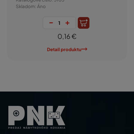
Skladom: Áno
-
+
0,16 €
Detail produktu