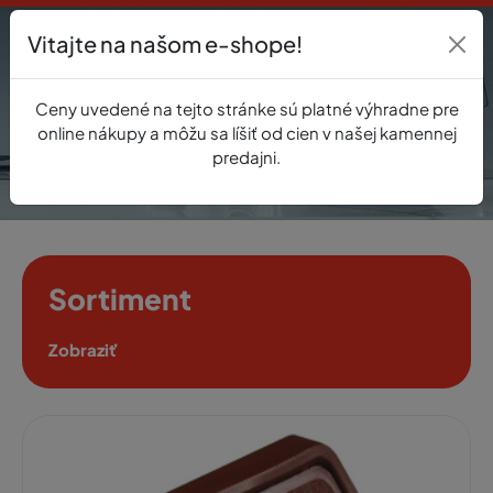
Vitajte na našom e-shope!
Prihlásenie
Ceny uvedené na tejto stránke sú platné výhradne pre
0
online nákupy a môžu sa líšiť od cien v našej kamennej
predajni.
Sortiment
Zobraziť