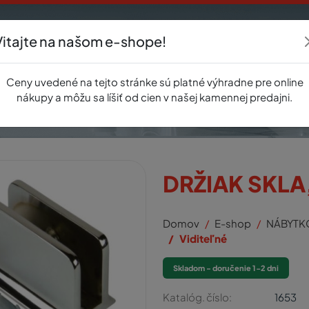
Vitajte na našom e-shope!
Akcie
E-shop
Registrácia
Novinky
O nás
Predajňa
Kontak
Ceny uvedené na tejto stránke sú platné výhradne pre online
nákupy a môžu sa líšiť od cien v našej kamennej predajni.
DRŽIAK SKLA
Domov
E-shop
NÁBYTK
Viditeľné
Skladom - doručenie 1-2 dni
Katalóg. číslo:
1653