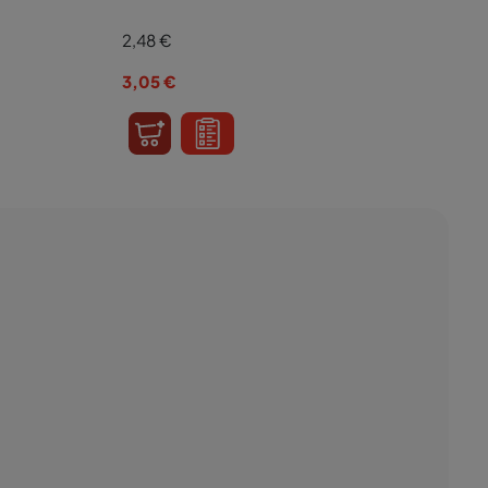
2,48
€
3,05
€