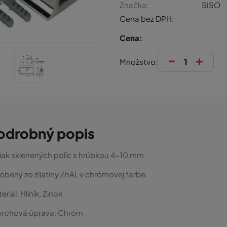
Značka:
SISO
Cena bez DPH:
Cena:
-
+
Množstvo:
odrobný popis
iak sklenených políc s hrúbkou 4-10 mm.
obený zo zliatiny ZnAl, v chrómovej farbe.
eriál:
Hliník, Zinok
vrchová úprava:
Chróm