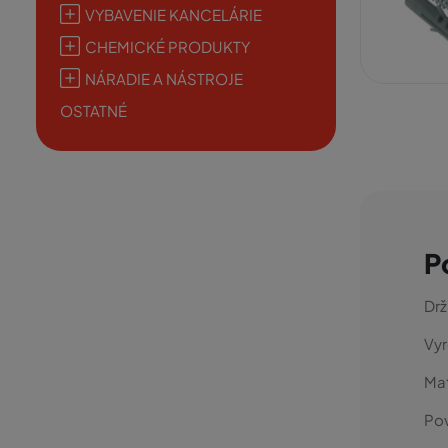
VYBAVENIE KANCELÁRIE
CHEMICKÉ PRODUKTY
NÁRADIE A NÁSTROJE
OSTATNÉ
P
Drž
Vyr
Mat
Po