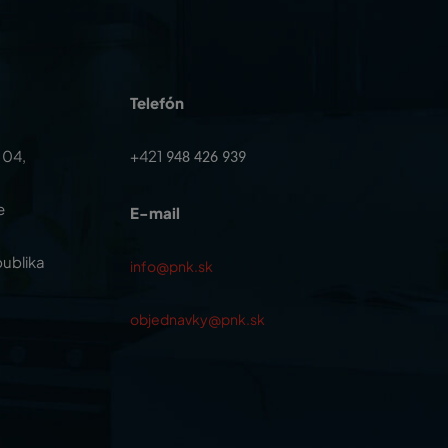
Telefón
104,
+421
948 426 939
e
E-mail
ublika
info@pnk.sk
objednavky@pnk.sk