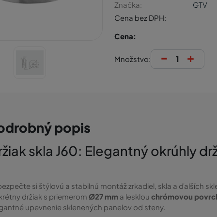
Značka:
GTV
Cena bez DPH:
Cena:
-
+
Množstvo:
odrobný popis
ržiak skla J60: Elegantný okrúhly 
ezpečte si štýlovú a stabilnú montáž zrkadiel, skla a ďalších s
krétny držiak s priemerom
Ø27 mm
a lesklou
chrómovou povrc
gantné upevnenie sklenených panelov od steny.