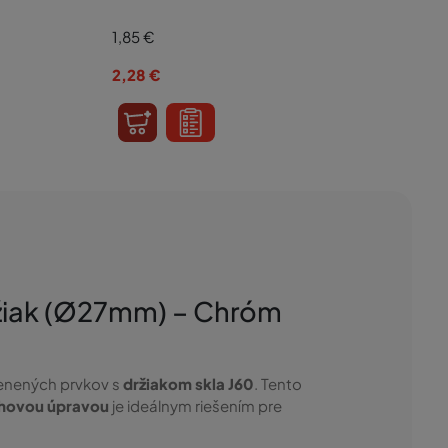
1,85
€
2,28
€
držiak (Ø27mm) – Chróm
klenených prvkov s
držiakom skla J60
. Tento
hovou úpravou
je ideálnym riešením pre