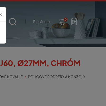
0
t
Prihlásenie
 J60, Ø27MM, CHRÓM
OVÉ KOVANIE
POLICOVÉ PODPERY A KONZOLY