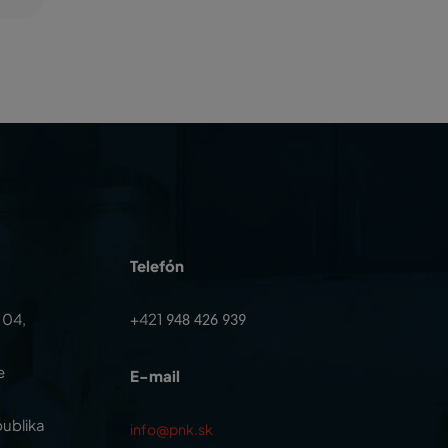
Telefón
104,
+421
948 426 939
e
E-mail
ublika
info@pnk.sk