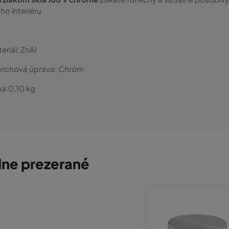
ho interiéru.
eriál:
ZnAl
vrchová úprava:
Chróm
a:
0,10
kg
ne prezerané