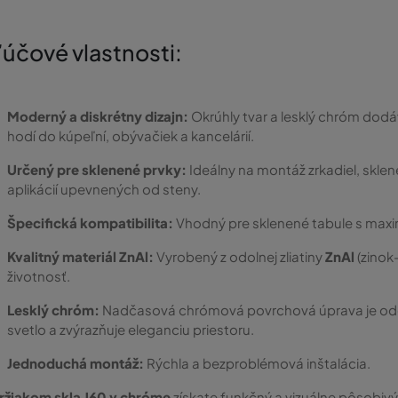
ľúčové vlastnosti:
Moderný a diskrétny dizajn:
Okrúhly tvar a lesklý chróm dodáv
hodí do kúpeľní, obývačiek a kancelárií.
Určený pre sklenené prvky:
Ideálny na montáž zrkadiel, sklen
aplikácií upevnených od steny.
Špecifická kompatibilita:
Vhodný pre sklenené tabule s max
Kvalitný materiál ZnAl:
Vyrobený z odolnej zliatiny
ZnAl
(zinok-
životnosť.
Lesklý chróm:
Nadčasová chrómová povrchová úprava je odoln
svetlo a zvýrazňuje eleganciu priestoru.
Jednoduchá montáž:
Rýchla a bezproblémová inštalácia.
ržiakom skla J60 v chróme
získate funkčný a vizuálne pôsobiv