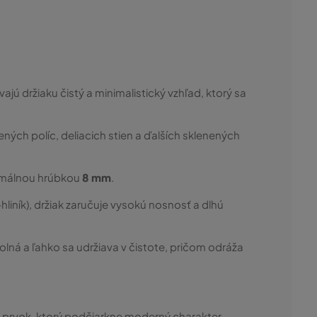
ajú držiaku čistý a minimalistický vzhľad, ktorý sa
ených políc, deliacich stien a ďalších sklenených
imálnou hrúbkou
8 mm
.
hliník), držiak zaručuje vysokú nosnosť a dlhú
á a ľahko sa udržiava v čistote, pričom odráža
ý prvok, ktorý podčiarkne moderný charakter