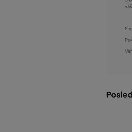
váš
Mat
Po
Váh
Posled