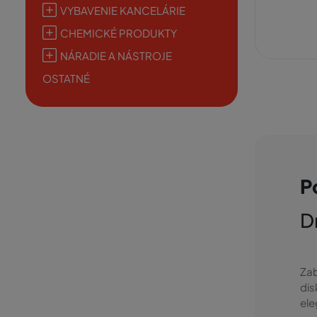
VYBAVENIE KANCELÁRIE
CHEMICKÉ PRODUKTY
NÁRADIE A NÁSTROJE
OSTATNÉ
P
D
Zab
dis
ele