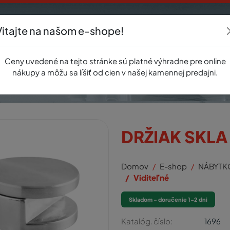
Vitajte na našom e-shope!
Akcie
E-shop
Registrácia
Novinky
O nás
Predajňa
Kontak
Ceny uvedené na tejto stránke sú platné výhradne pre online
nákupy a môžu sa líšiť od cien v našej kamennej predajni.
DRŽIAK SKLA
Domov
E-shop
NÁBYTK
Viditeľné
Skladom - doručenie 1-2 dni
Katalóg. číslo:
1696