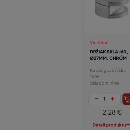
Viditeľné
DRŽIAK SKLA J60,
Ø27MM, CHRÓM
Katalógové číslo:
1696
Skladom: Áno
-
+
2,28 €
Detail produktu