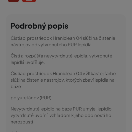
Podrobný popis
Čistiaci prostriedok Hraniclean 04 slúži na čistenie
nástrojov od vytvrdnutého PUR lepidla.
Čistí a rozpúšťa nevytvrdnuté lepidlá, vytvrdnuté
lepidlá uvoľňuje.
Čistiaci prostriedok Hraniclean 04 v žltkastej farbe
slúži na čistenie nástrojov, ktorých zbaví lepidla na
báze
polyuretánov (PUR).
Nevytvrdnuté lepidlo na báze PUR umyje, lepidlo
vytvrdnuté uvoľní, vzhľadom k jeho odolnosti ho
nerozpustí