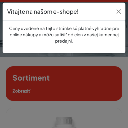
Vitajte na našom e-shope!
Prihlásenie
Ceny uvedené na tejto stránke sú platné výhradne pre
0
online nákupy a môžu sa líšiť od cien v našej kamennej
predajni.
Sortiment
Zobraziť