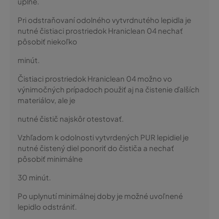
úplne.
Pri odstraňovaní odolného vytvrdnutého lepidla je
nutné čistiaci prostriedok Hraniclean 04 nechať
pôsobiť niekoľko
minút.
Čistiaci prostriedok Hraniclean 04 možno vo
výnimočných prípadoch použiť aj na čistenie ďalších
materiálov, ale je
nutné čistič najskôr otestovať.
Vzhľadom k odolnosti vytvrdených PUR lepidiel je
nutné čistený diel ponoriť do čističa a nechať
pôsobiť minimálne
30 minút.
Po uplynutí minimálnej doby je možné uvoľnené
lepidlo odstrániť.