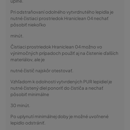
úplne.
Pri odstraňovaní odolného vytvrdnutého lepidla je
nutné čistiaci prostriedok Hraniclean 04 nechať
pôsobiť niekoľko
minút.
Čistiaci prostriedok Hraniclean 04 možno vo
výnimočných prípadoch použiť aj na čistenie ďalších
materiálov, ale je
nutné čistič najskôr otestovať.
Vzhľadom k odolnosti vytvrdených PUR lepidiel je
nutné čistený diel ponoriť do čističa a nechať
pôsobiť minimálne
30 minút.
Po uplynutí minimálnej doby je možné uvoľnené
lepidlo odstrániť.