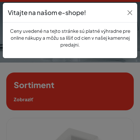
Vitajte na našom e-shope!
Prihlásenie
Ceny uvedené na tejto stránke sú platné výhradne pre
0
online nákupy a môžu sa líšiť od cien v našej kamennej
predajni.
Sortiment
Zobraziť