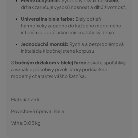
Pevné uchytenie:
Vyrobený z kvalitnej
ocele
,
držiak zaručuje vysokú nosnosť a dlhú životnosť.
Univerzálna biela farba:
Biely odtieň
harmonicky zapadne do každého moderného
interiéru a podčiarkne minimalistický dizajn.
Jednoduchá montáž:
Rýchla a bezproblémová
inštalácia k bočnej stene korpusu.
S
bočným držiakom v bielej farbe
získate spoľahlivý
a vizuálne pôsobivý prvok, ktorý podčiarkne
moderný charakter vášho šatníka.
Materiál:
ZnAl
Povrchová úprava:
Biela
Váha:
0,05
kg