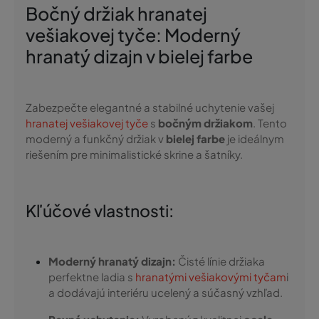
Bočný držiak hranatej
vešiakovej tyče: Moderný
hranatý dizajn v bielej farbe
Zabezpečte elegantné a stabilné uchytenie vašej
hranatej vešiakovej tyče
s
bočným držiakom
. Tento
moderný a funkčný držiak v
bielej farbe
je ideálnym
riešením pre minimalistické skrine a šatníky.
Kľúčové vlastnosti:
Moderný hranatý dizajn:
Čisté línie držiaka
perfektne ladia s
hranatými vešiakovými tyčam
i
a dodávajú interiéru ucelený a súčasný vzhľad.