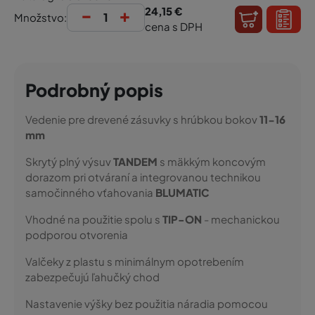
-
+
24,15 €
Množstvo:
cena s DPH
Podrobný popis
Vedenie pre drevené zásuvky s hrúbkou bokov
11-16
mm
Skrytý plný výsuv
TANDEM
s mäkkým koncovým
dorazom pri otváraní a integrovanou technikou
samočinného vťahovania
BLUMATIC
Vhodné na použitie spolu s
TIP-ON
- mechanickou
podporou otvorenia
Valčeky z plastu s minimálnym opotrebením
zabezpečujú ľahučký chod
Nastavenie výšky bez použitia náradia pomocou