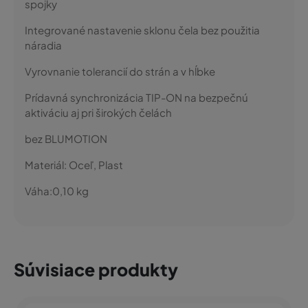
spojky
Integrované nastavenie sklonu čela bez použitia
náradia
Vyrovnanie tolerancií do strán a v hĺbke
Prídavná synchronizácia TIP-ON na bezpečnú
aktiváciu aj pri širokých čelách
bez BLUMOTION
Materiál:
Oceľ, Plast
Váha:
0,10
kg
Súvisiace produkty