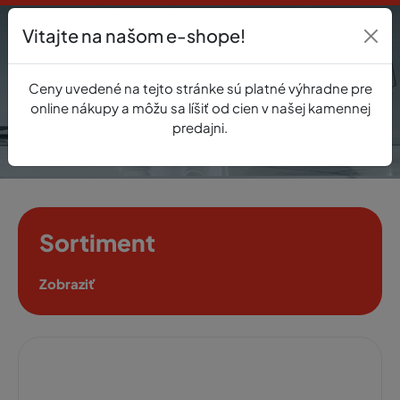
Vitajte na našom e-shope!
Prihlásenie
Ceny uvedené na tejto stránke sú platné výhradne pre
0
online nákupy a môžu sa líšiť od cien v našej kamennej
predajni.
Sortiment
Zobraziť