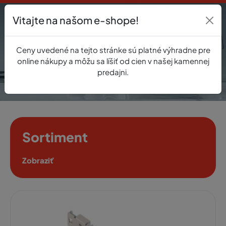
Vitajte na našom e-shope!
Prihlásenie
Ceny uvedené na tejto stránke sú platné výhradne pre
0
online nákupy a môžu sa líšiť od cien v našej kamennej
predajni.
Sortiment
Zobraziť