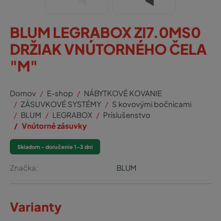
BLUM LEGRABOX ZI7.0MS0
DRŽIAK VNÚTORNÉHO ČELA
"M"
Domov
E-shop
NÁBYTKOVÉ KOVANIE
ZÁSUVKOVÉ SYSTÉMY
S kovovými bočnicami
BLUM
LEGRABOX
Príslušenstvo
Vnútorné zásuvky
Skladom - doručenie 1-3 dni
Značka:
BLUM
Varianty