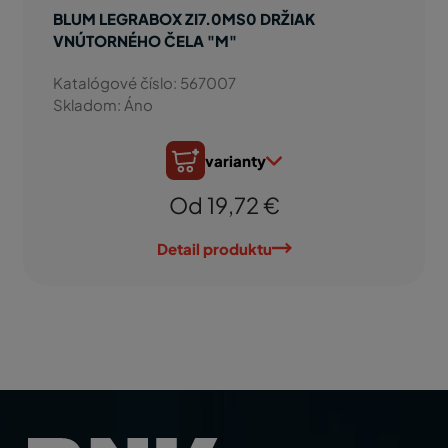
BLUM LEGRABOX ZI7.0MS0 DRŽIAK
VNÚTORNÉHO ČELA "M"
Katalógové číslo: 567007
Skladom: Áno
varianty
Od 19,72 €
Detail produktu