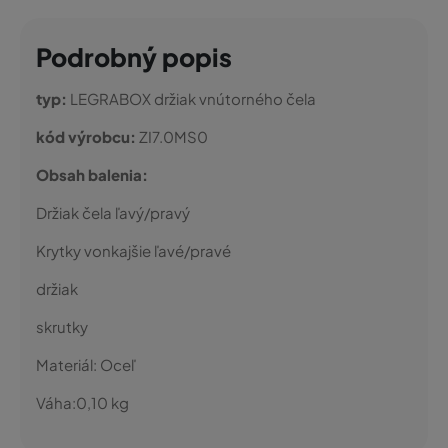
Podrobný popis
typ:
LEGRABOX držiak vnútorného čela
kód výrobcu:
ZI7.0MS0
Obsah balenia:
Držiak čela ľavý/pravý
Krytky vonkajšie ľavé/pravé
držiak
skrutky
Materiál:
Oceľ
Váha:
0,10
kg