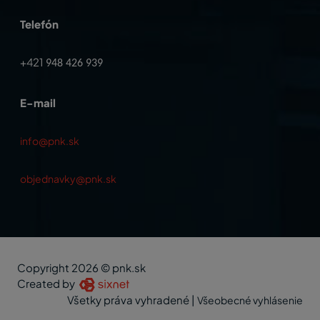
Telefón
+421
948 426 939
E-mail
info@pnk.sk
objednavky@pnk.sk
Copyright 2026 © pnk.sk
Created by
Všetky práva vyhradené
|
Všeobecné vyhlásenie