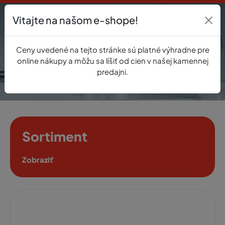
Vitajte na našom e-shope!
Prihlásenie
Ceny uvedené na tejto stránke sú platné výhradne pre
0
online nákupy a môžu sa líšiť od cien v našej kamennej
predajni.
Sortiment
Zobraziť