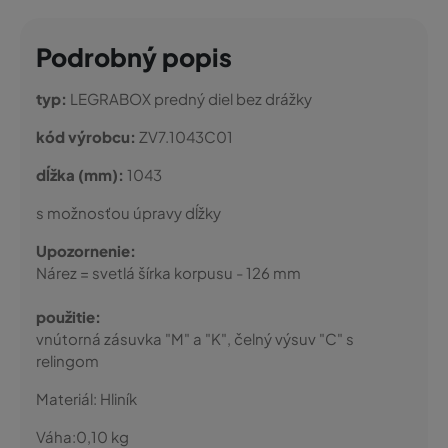
Podrobný popis
typ:
LEGRABOX predný diel bez drážky
kód výrobcu:
ZV7.1043C01
dĺžka (mm):
1043
s možnosťou úpravy dĺžky
Upozornenie:
Nárez = svetlá šírka korpusu - 126 mm
použitie:
vnútorná zásuvka "M" a "K", čelný výsuv "C" s
relingom
Materiál:
Hliník
Váha:
0,10
kg