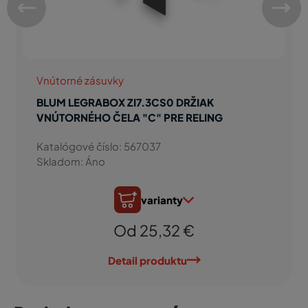
Vnútorné zásuvky
BLUM LEGRABOX ZI7.3CS0 DRŽIAK
VNÚTORNÉHO ČELA "C" PRE RELING
Katalógové číslo: 567037
Skladom: Áno
varianty
Od 25,32 €
Detail produktu