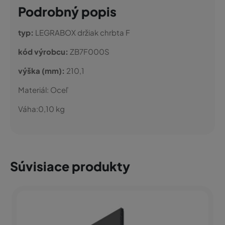
Podrobný popis
typ:
LEGRABOX držiak chrbta F
kód výrobcu:
ZB7F000S
výška (mm):
210,1
Materiál:
Oceľ
Váha:
0,10
kg
Súvisiace produkty