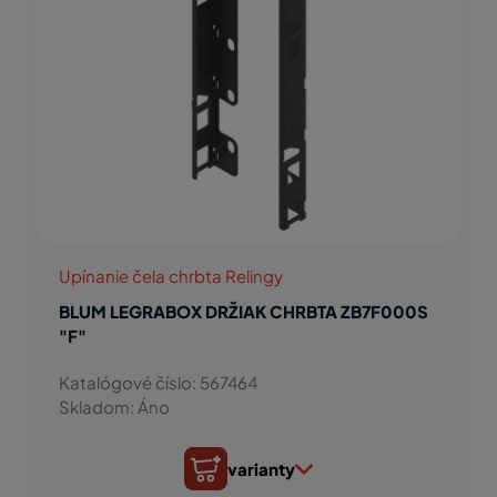
Upínanie čela chrbta Relingy
BLUM LEGRABOX DRŽIAK CHRBTA ZB7F000S
"F"
Katalógové číslo: 567464
Skladom: Áno
varianty