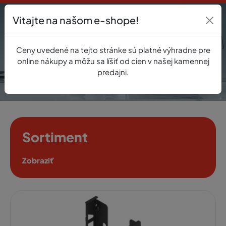
Vitajte na našom e-shope!
Prihlásenie
Ceny uvedené na tejto stránke sú platné výhradne pre
0
online nákupy a môžu sa líšiť od cien v našej kamennej
predajni.
Sortiment
Zobraziť