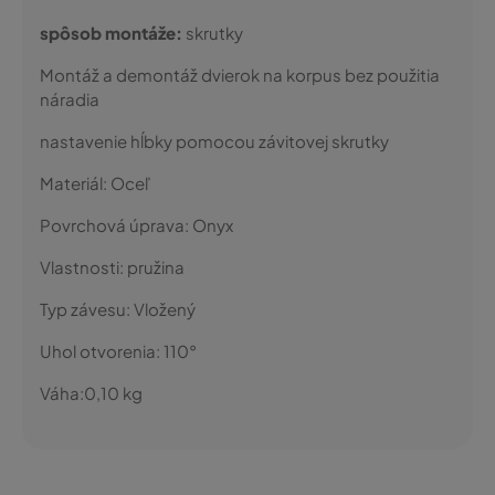
spôsob montáže:
skrutky
Montáž a demontáž dvierok na korpus bez použitia
náradia
nastavenie hĺbky pomocou závitovej skrutky
Materiál:
Oceľ
Povrchová úprava:
Onyx
Vlastnosti:
pružina
Typ závesu:
Vložený
Uhol otvorenia:
110°
Váha:
0,10
kg