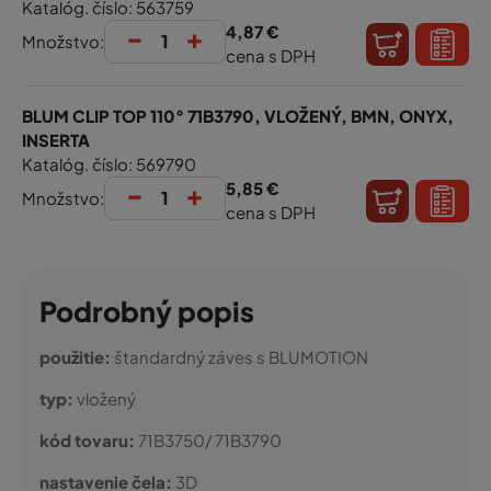
Katalóg. číslo: 563759
-
+
4,87 €
Množstvo:
cena s DPH
BLUM CLIP TOP 110° 71B3790, VLOŽENÝ, BMN, ONYX,
INSERTA
Katalóg. číslo: 569790
-
+
5,85 €
Množstvo:
cena s DPH
Podrobný popis
použitie:
štandardný záves s BLUMOTION
typ:
vložený
kód tovaru:
71B3750/ 71B3790
nastavenie čela:
3D