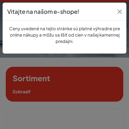
Vitajte na našom e-shope!
Prihlásenie
Ceny uvedené na tejto stránke sú platné výhradne pre
0
online nákupy a môžu sa líšiť od cien v našej kamennej
predajni.
Sortiment
Zobraziť