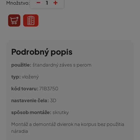
-
+
Množstvo:
Podrobný popis
použitie:
štandardný záves s perom
typ:
vložený
kód tovaru:
71B3750
nastavenie čela:
3D
spôsob montáže:
skrutky
Montáž a demontáž dvierok na korpus bez použitia
náradia