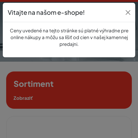
Vitajte na našom e-shope!
Prihlásenie
Ceny uvedené na tejto stránke sú platné výhradne pre
0
online nákupy a môžu sa líšiť od cien v našej kamennej
predajni.
Sortiment
Zobraziť