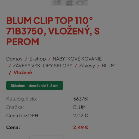
BLUM CLIP TOP 110°
71B3750, VLOŽENÝ, S
PEROM
Domov
E-shop
NÁBYTKOVÉ KOVANIE
ZÁVESY VÝKLOPY SKLOPY
Závesy
BLUM
Vložené
Skladom - doručenie 1-2 dni
Katalóg. číslo:
563751
Značka:
BLUM
Cena bez DPH:
2,02
€
Cena:
2,49
€