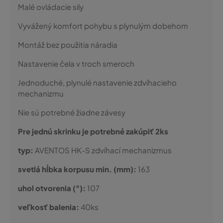
Malé ovládacie sily
Vyvážený komfort pohybu s plynulým dobehom
Montáž bez použitia náradia
Nastavenie čela v troch smeroch
Jednoduché, plynulé nastavenie zdvíhacieho
mechanizmu
Nie sú potrebné žiadne závesy
Pre jednú skrinku je potrebné zakúpiť 2ks
typ:
AVENTOS HK-S zdvíhací mechanizmus
svetlá hĺbka korpusu min. (mm):
163
uhol otvorenia (°):
107
veľkosť balenia:
40ks