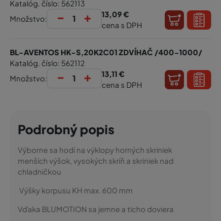
Katalóg. číslo: 562113
-
+
13,09 €
Množstvo:
cena s DPH
BL-AVENTOS HK-S,20K2C01 ZDVÍHAČ /400-1000/
Katalóg. číslo: 562112
-
+
13,11 €
Množstvo:
cena s DPH
Podrobný popis
Výborne sa hodí na výklopy horných skriniek
menších výšok, vysokých skríň a skriniek nad
chladničkou
Výšky korpusu KH max. 600 mm
Vďaka BLUMOTION sa jemne a ticho doviera