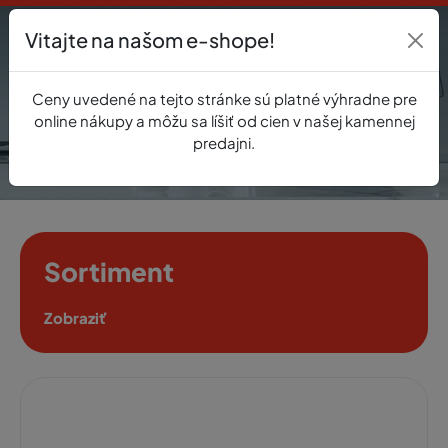
Vitajte na našom e-shope!
Prihlásenie
Ceny uvedené na tejto stránke sú platné výhradne pre
0
online nákupy a môžu sa líšiť od cien v našej kamennej
predajni.
Sortiment
Zobraziť