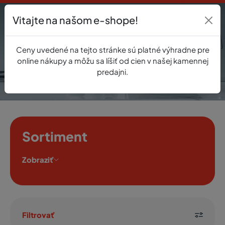
Vitajte na našom e-shope!
Prihlásenie
Ceny uvedené na tejto stránke sú platné výhradne pre
0
online nákupy a môžu sa líšiť od cien v našej kamennej
predajni.
Sortiment
Zobraziť
Filtrovať