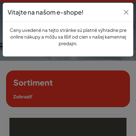
Vitajte na našom e-shope!
Prihlásenie
Ceny uvedené na tejto stránke sú platné výhradne pre
0
online nákupy a môžu sa líšiť od cien v našej kamennej
predajni.
Sortiment
Zobraziť