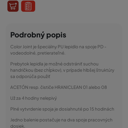
Podrobný popis
Color Joint je špeciálny PU lepidlo na spoje PD -
vodeodolné, pretierateľné.
Prebytok lepidla je možné odstrániť suchou
handričkou (bez chĺpkov), v prípade hlbšej štruktúry
sa odporúča použiť
ACETÓN resp. čističe HRANICLEAN 01 alebo 08
Už za 4 hodiny nelepivý
Plné vytvrdenie spoja je dosiahnuté po 15 hodinách
Jedno balenie postačuje na dva spoje pracovných
dosiek.