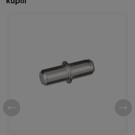
kúpili