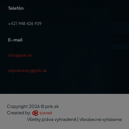
Telefón
+421
948 426 939
E-mail
info@pnk.sk
objednavky@pnk.sk
Copyright 2026 © pnk.sk
Created by
Všetky práva vyhradené
|
Všeobecné vyhlásenie