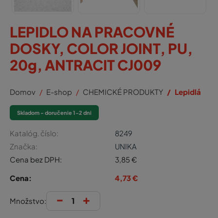
LEPIDLO NA PRACOVNÉ
DOSKY, COLOR JOINT, PU,
20g, ANTRACIT CJ009
Domov
E-shop
CHEMICKÉ PRODUKTY
Lepidlá
Skladom - doručenie 1-2 dni
Katalóg. číslo:
8249
Značka:
UNIKA
Cena bez DPH:
3,85
€
Cena:
4,73
€
-
+
Množstvo: