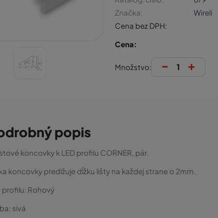
Značka:
Wireli
Cena bez DPH:
Cena:
-
+
Množstvo:
odrobný popis
stové koncovky k LED profilu CORNER, pár.
ka koncovky predlžuje dĺžku lišty na každej strane o 2mm.
 profilu:
Rohový
rba:
sivá