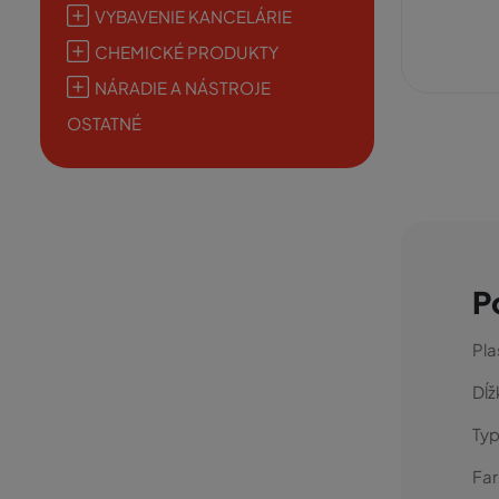
VYBAVENIE KANCELÁRIE
CHEMICKÉ PRODUKTY
NÁRADIE A NÁSTROJE
OSTATNÉ
P
Pla
Dĺž
Typ
Fa