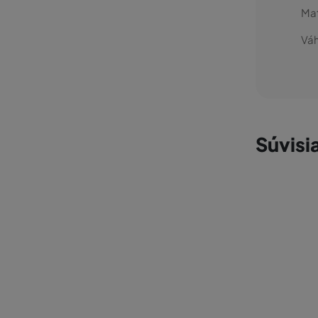
Mat
Váh
Súvisi