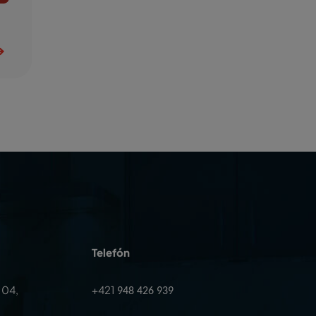
Telefón
104,
+421
948 426 939