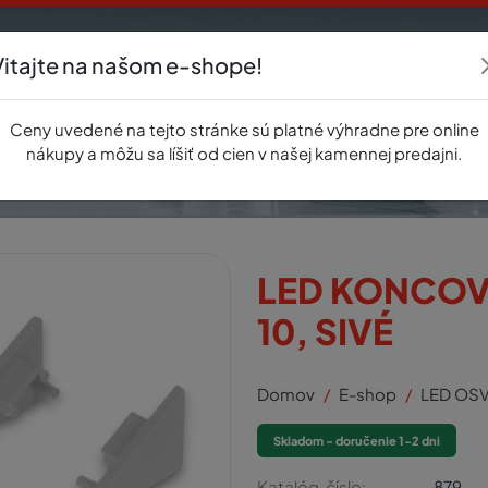
Vitajte na našom e-shope!
Akcie
E-shop
Registrácia
Novinky
O nás
Predajňa
Kontak
Ceny uvedené na tejto stránke sú platné výhradne pre online
nákupy a môžu sa líšiť od cien v našej kamennej predajni.
LED KONCOV
10, SIVÉ
Domov
E-shop
LED OSV
Skladom - doručenie 1-2 dni
Katalóg. číslo:
879