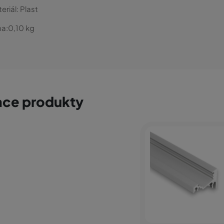
eriál:
Plast
a:
0,10
kg
ace produkty