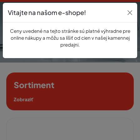
Vitajte na našom e-shope!
Prihlásenie
Ceny uvedené na tejto stránke sú platné výhradne pre
0
online nákupy a môžu sa líšiť od cien v našej kamennej
predajni.
Sortiment
Zobraziť