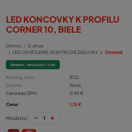
LED KONCOVKY K PROFILU
CORNER 10, BIELE
Domov
E-shop
LED OSVETLENIE, ELEKTRICKÉ ZÁSUVKY
Ostatné
Skladom - doručenie 1-2 dni
Katalóg. číslo:
8132
Značka:
Wireli
Cena bez DPH:
0,92
€
Cena:
1,13
€
-
+
Množstvo: