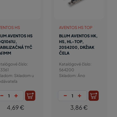
VENTOS HS
AVENTOS HS TOP
LUM AVENTOS HS
BLUM AVENTOS HK,
0Q1061U,
HS, HL-TOP,
TABILIZAČNÁ TYČ
20S4200, DRŽIAK
061MM
ČELA
talógové číslo:
Katalógové číslo:
3361
564200
ladom: Skladom u
Skladom: Áno
dávateľa
-
+
-
+
4,69 €
3,86 €