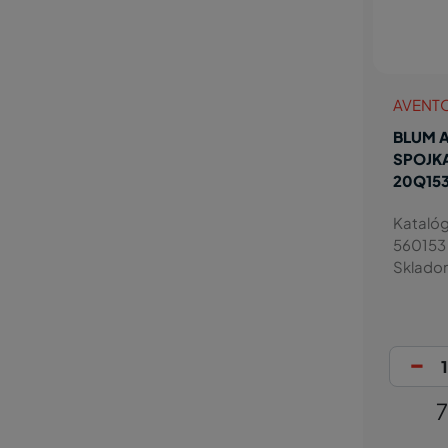
AVENT
BLUM 
SPOJKA
20Q15
Katalóg
560153
Sklado
-
7