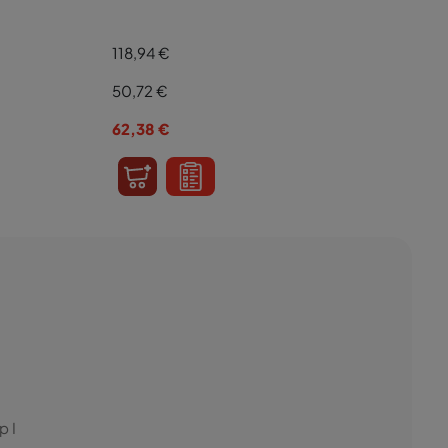
118,94 €
50,72
€
62,38
€
p I