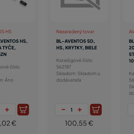
OS HS
Nezaradený tovar
A
AVENTOS HS,
BL-AVENTOS SD,
B
 TYČE,
HS, KRYTKY, BIELE
2
3ZN
S
Katalógové číslo:
1
ové číslo:
562187
Skladom: Skladom u
Ka
m: Áno
dodávateľa
56
Sk
do
+
-
+
,02 €
100,55 €