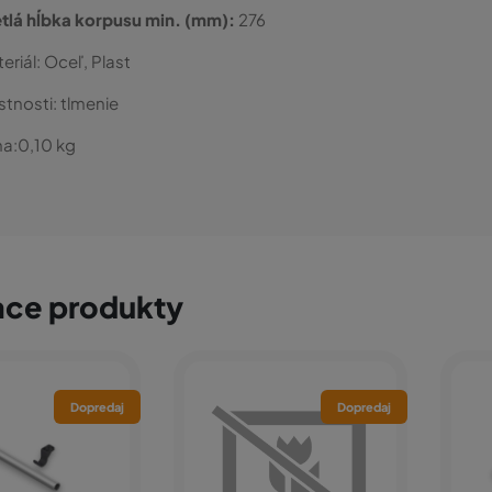
tlá hĺbka korpusu min. (mm):
276
eriál:
Oceľ, Plast
stnosti:
tlmenie
a:
0,10
kg
ace produkty
Dopredaj
Dopredaj