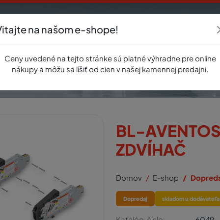
Vitajte na našom e-shope!
Akcie
E-shop
Registrácia
Novinky
O nás
Predajňa
Kontak
Ceny uvedené na tejto stránke sú platné výhradne pre online
nákupy a môžu sa líšiť od cien v našej kamennej predajni.
BL-AVENTOS H
ZDVÍHAČ
Domov
E-shop
Dopred
Dopredaj
skladom u dodávateľa
Katalóg. číslo:
6049