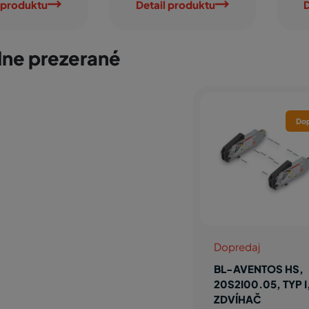
 produktu
Detail produktu
D
ne prezerané
Dop
Dopredaj
BL-AVENTOS HS,
20S2I00.05, TYP I
ZDVÍHAČ