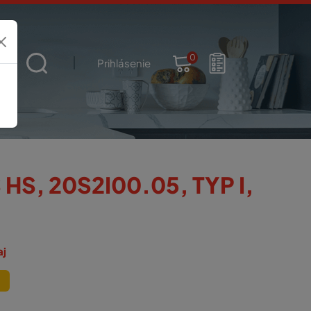
0
t
Prihlásenie
S, 20S2I00.05, TYP I,
aj