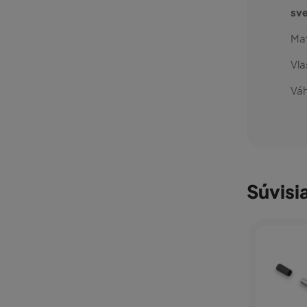
sve
Mat
Vla
Váh
Súvisi