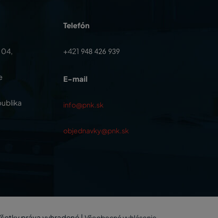
Telefón
104,
+421
948 426 939
e
E-mail
ublika
info@pnk.sk
objednavky@pnk.sk
šetky práva vyhradené
|
Všeobecné vyhlásenie