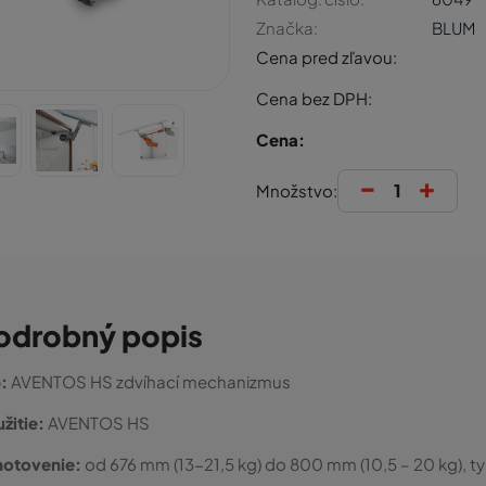
Značka:
BLUM
Cena pred zľavou:
Cena bez DPH:
Cena:
-
+
Množstvo:
odrobný popis
:
AVENTOS HS zdvíhací mechanizmus
žitie:
AVENTOS HS
hotovenie:
od 676 mm (13-21,5 kg) do 800 mm (10,5 – 20 kg), ty